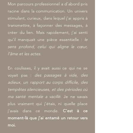
Mon parcours professionnel a d’abord pris
racine dans la communication. Un univers
stimulant, curieux, dans lequel j’ai appris à
transmettre, à façonner des messages, à
créer du lien. Mais rapidement, j’ai senti
qu’il manquait une pièce essentielle :
le
sens profond, celui qui aligne le cœur,
l’âme et les actes
.
En coulisses, il y avait aussi ce qui ne se
voyait pas :
des passages à vide, des
adieux, un rapport au corps difficile, des
tempêtes silencieuses, et des périodes où
ma santé mentale a vacillé.
Je ne savais
plus vraiment qui j’étais, ni quelle place
j’avais dans ce monde.
C’est à ce
moment-là que j’ai entamé un retour vers
moi.