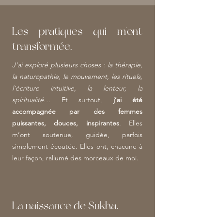
Les pratiques qui m'ont
transformée.
J’ai exploré plusieurs choses : la thérapie,
la naturopathie, le mouvement, les rituels,
l’écriture intuitive, la lenteur, la
spiritualité…
Et surtout,
j’ai été
accompagnée par des femmes
puissantes, douces, inspirantes
. Elles
m’ont soutenue, guidée, parfois
simplement écoutée. Elles ont, chacune à
leur façon, rallumé des morceaux de moi.
La naissance de Sukha.